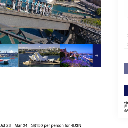
안
른
습
Oct 23 - Mar 24 - S$150 per person for 4D3N