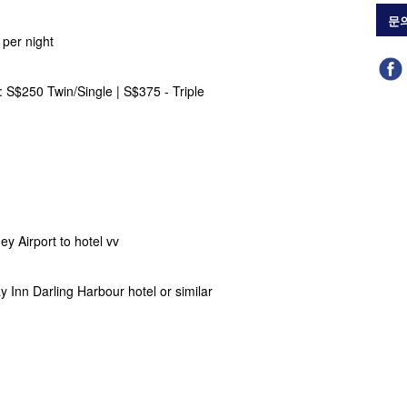
문
 per night
: S$250 Twin/Single | S$375 - Triple
ey Airport to hotel vv
day Inn Darling Harbour hotel or similar