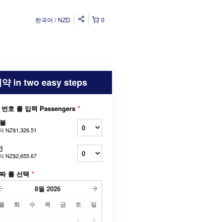
한국어
NZD
0
약 in two easy steps
 번호 를 입력 Passengers
*
블
터
NZ$1,326.51
인
터
NZ$2,655.67
짜 를 선택
*
8월
2026
월
화
수
목
금
토
일
1
2