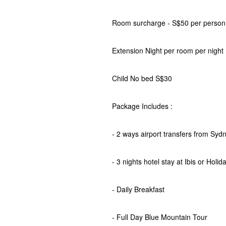
Room surcharge - S$50 per person
Extension Night per room per night 
Child No bed S$30
Package Includes :
- 2 ways airport transfers from Sydn
- 3 nights hotel stay at Ibis or Holi
- Daily Breakfast
- Full Day Blue Mountain Tour