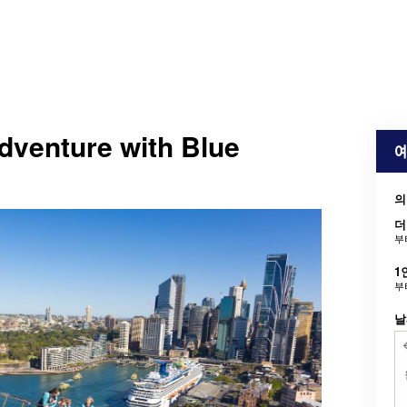
venture with Blue
예
의
더
부
1
부
날