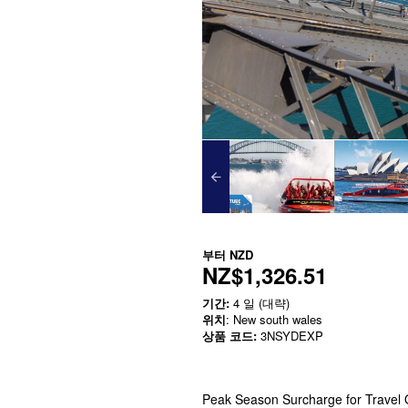
부터
NZD
NZ$1,326.51
기간:
4 일 (대략)
위치
: New south wales
상품 코드:
3NSYDEXP
Peak Season Surcharge for Travel 