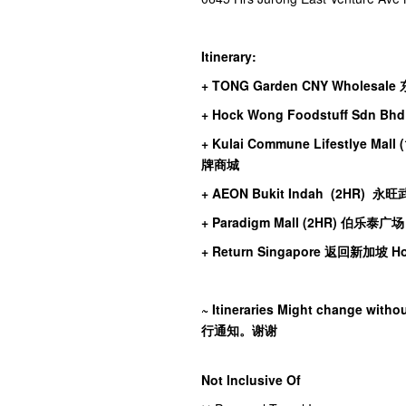
Itinerary:
+ TONG Garden CNY Wholes
+ Hock Wong Foodstuff Sdn 
+ Kulai Commune Lifestlye M
牌商城
+ AEON Bukit Indah
(2HR) 永
+ Paradigm Mall
(2HR) 伯乐泰
广场
+ Return Singapore 返回新加坡 H
~ Itineraries Might change 
行通知。谢谢
Not Inclusive Of