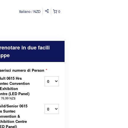
Italiano
NZD
0
renotare in due facili
appe
serisci numero di Person
*
ult 0615 Hrs
ntec Convention
Exhibition
ntre (LED Panel)
a
76,99 NZ$
ild/Senior 0615
s Suntec
nvention &
hibition Centre
ED Panel)