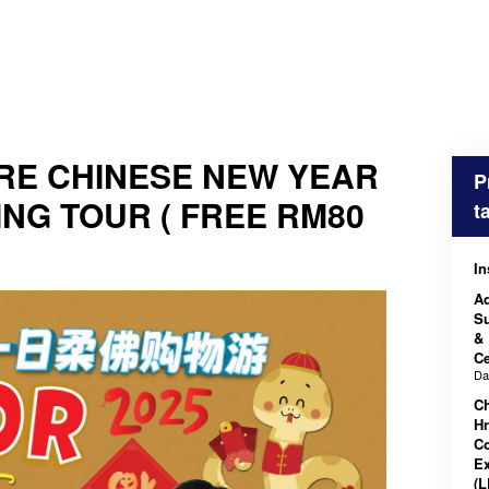
PRE CHINESE NEW YEAR
P
NG TOUR ( FREE RM80
t
In
Ad
Su
& 
Ce
D
Ch
Hr
Co
Ex
(L