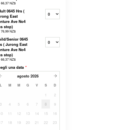
a
66,37 NZ$
ult 0645 Hrs (
rong East
nture Ave No4
s stop)
a
76,99 NZ$
ild/Senior 0645
s ( Jurong East
nture Ave No4
s stop)
a
66,37 NZ$
egli una data
*
agosto
2026
L
M
M
G
V
S
D
1
2
3
4
5
6
7
8
9
10
11
12
13
14
15
16
17
18
19
20
21
22
23