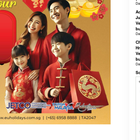
D
Ad
Ju
Ve
bu
D
Ch
Hr
Ve
bu
D
Sc