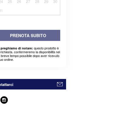
24
25
26
27
28
29
30
31
PRENOTA SUBITO
questo prodotto è
 preghiamo di notare:
richiesta. confermeremo la disponibilità nel
ù breve tempo possibile dopo aver ricevuto
suo ordine.
tattarci