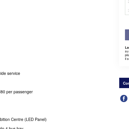
La
su 
pi
il 
ide service
Con
80 per passenger
bition Centre (LED Panel)
 No 4 bus bay