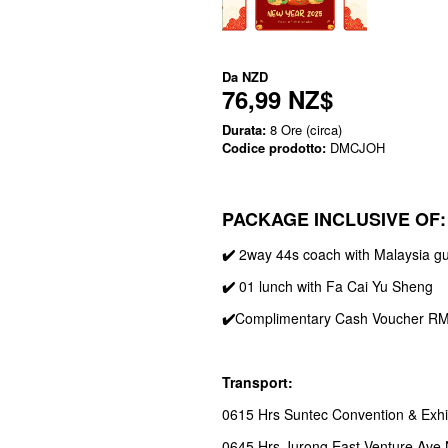
Da
NZD
76,99 NZ$
Durata:
8 Ore (circa)
Codice prodotto:
DMCJOH
PACKAGE INCLUSIVE OF:
✔️
2way 44s coach with Malaysia gu
✔️
01 lunch with Fa Cai Yu Sheng
✔️
Complimentary Cash Voucher RM
Transport:
0615 Hrs Suntec Convention & Exhi
0645 Hrs Jurong East Venture Ave